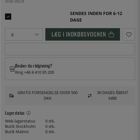
1069-29224
SENDES INDEN FOR 6-12
DAGE
LÆG I INDKØBSVOGNEN
Ønsker du rådgivning?
Ring +46 8 410 95 200
GRATIS FORSENDELSE OVER 500
30 DAGES ÅBENT
DKK
KØB
Lagerstatus
Web-lagerstatus
0 stk.
Butik Stockholm
0 stk.
Butik Malmö
0 stk.