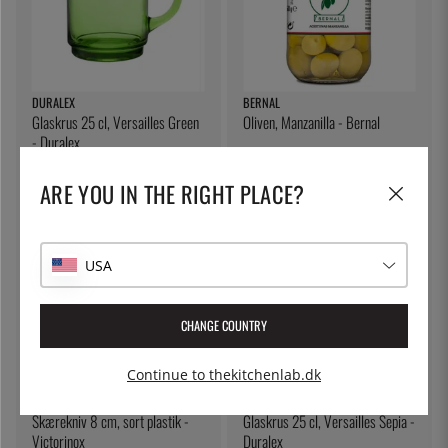
DURALEX
BERNAL
Glaskrus 25 cl, Versailles Green
Oliven, Manzanilla - Bernal
- Duralex
35 kr.
41 kr.
ARE YOU IN THE RIGHT PLACE?
USA
CHANGE COUNTRY
Continue to thekitchenlab.dk
VICTORINOX
DURALEX
Skærekniv 8 cm, sort plastik -
Glaskrus 25 cl, Versailles Sepia -
Victorinox
Duralex