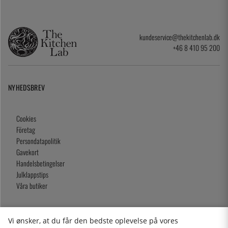
kundeservice@thekitchenlab.dk
+46 8 410 95 200
NYHEDSBREV
Cookies
Företag
Persondatapolitik
Gavekort
Handelsbetingelser
Julklappstips
Våra butiker
Vi ønsker, at du får den bedste oplevelse på vores