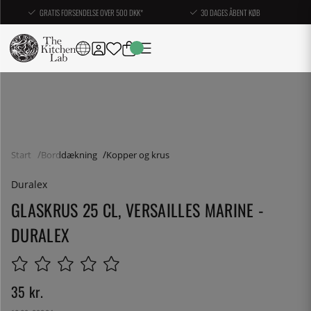
GRATIS FORSENDELSE OVER 500 DKK*
30 DAGES ÅBENT KØB
Start
Borddækning
Kopper og krus
Duralex
GLASKRUS 25 CL, VERSAILLES MARINE -
DURALEX
35
kr.