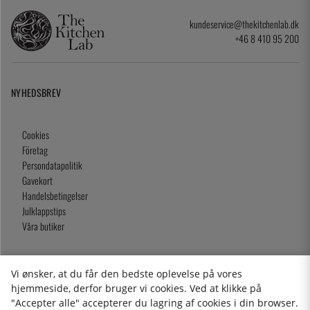
kundeservice@thekitchenlab.dk
+46 8 410 95 200
NYHEDSBREV
Cookies
Företag
Persondatapolitik
Gavekort
Handelsbetingelser
Julklappstips
Våra butiker
Vi ønsker, at du får den bedste oplevelse på vores
2026 KitchenLab AB
hjemmeside, derfor bruger vi cookies. Ved at klikke på
"Accepter alle" accepterer du lagring af cookies i din browser.