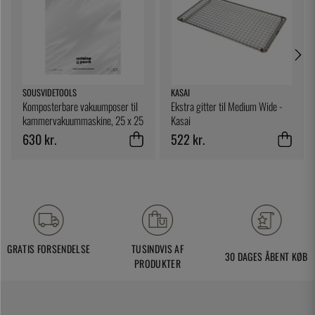
SOUSVIDETOOLS
KASAI
Komposterbare vakuumposer til
Ekstra gitter til Medium Wide -
kammervakuummaskine, 25 x 25
Kasai
cm, 200-pak - SousVideTools
630 kr.
522 kr.
GRATIS FORSENDELSE
TUSINDVIS AF
30 DAGES ÅBENT KØB
PRODUKTER