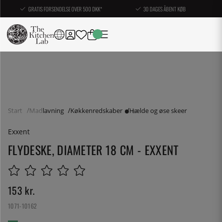
GRATIS FORSENDELSE OVER 500 DKK*
30 DAGES ÅBENT KØB
Start
Madlavning
Køkkenredskaber
Hælde og øse skeer
Exxent
FLYDESKE, DIAMETER 18 CM - EXXENT
153
kr.
1071-10162