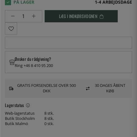
1-4 ARBEJDSDAGE
LÆG I INDKØBSVOGNEN
Ønsker du rådgivning?
Ring +46 8 410 95 200
GRATIS FORSENDELSE OVER 500
30 DAGES ÅBENT
DKK
KØB
Lagerstatus
Web-lagerstatus
8 stk.
Butik Stockholm
8 stk.
Butik Malmö
0 stk.