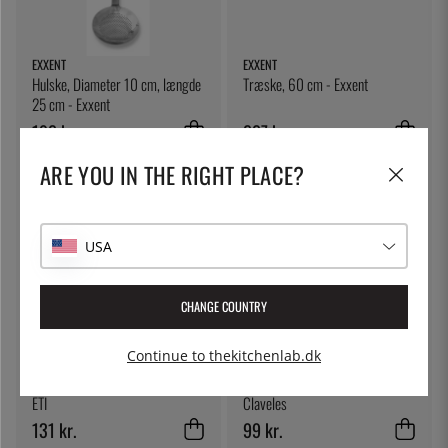
EXXENT
EXXENT
Hulske, Diameter 10 cm, længde
Træske, 60 cm - Exxent
25 cm - Exxent
192 kr.
227 kr.
ARE YOU IN THE RIGHT PLACE?
USA
CHANGE COUNTRY
Continue to thekitchenlab.dk
ETI
3 CLAVELES
Stegetermometer med holder -
Perforeret palet, 32 cm - 3
ETI
Claveles
131 kr.
99 kr.