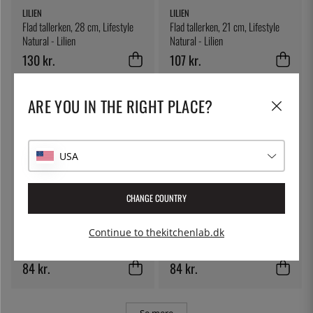
LILIEN
LILIEN
Flad tallerken, 28 cm, Lifestyle
Flad tallerken, 21 cm, Lifestyle
Natural - Lilien
Natural - Lilien
130 kr.
107 kr.
ARE YOU IN THE RIGHT PLACE?
USA
CHANGE COUNTRY
LILIEN
LILIEN
Continue to thekitchenlab.dk
Skål, 13 cm, Lifestyle Natural -
Kaffekop 22 cl, Lifestyle Natural
Lilien
- Lilien
84 kr.
84 kr.