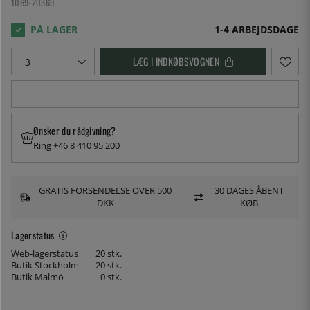
1069-20369
1-4 ARBEJDSDAGE
LÆG I INDKØBSVOGNEN
Ønsker du rådgivning?
Ring +46 8 410 95 200
GRATIS FORSENDELSE OVER 500
30 DAGES ÅBENT
DKK
KØB
Lagerstatus
Web-lagerstatus
20 stk.
Butik Stockholm
20 stk.
Butik Malmö
0 stk.