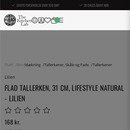
GRATIS FORSENDELSE OVER 500 DKK*
30 DAGES ÅBENT KØB
Start
Borddækning
Tallerkener, Skåle og Fade
Tallerkener
Lilien
FLAD TALLERKEN, 31 CM, LIFESTYLE NATURAL
- LILIEN
168
kr.