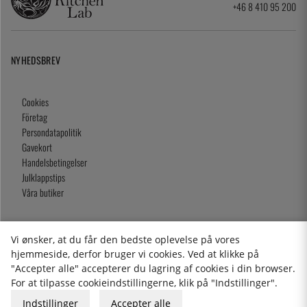
+46 8 410 95 200
NYHEDSBREV
Cookies
Företag
Persondatapolitik
Gavekort
Handelsbetingelser
Julklappstips
Våra butiker
Vi ønsker, at du får den bedste oplevelse på vores
2026 KitchenLab AB
hjemmeside, derfor bruger vi cookies. Ved at klikke på
"Accepter alle" accepterer du lagring af cookies i din browser.
For at tilpasse cookieindstillingerne, klik på "Indstillinger".
Indstillinger
Accepter alle