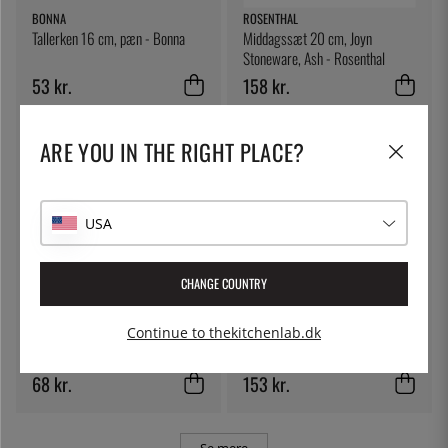
BONNA
ROSENTHAL
Tallerken 16 cm, pæn - Bonna
Middagssæt 20 cm, Joyn
Stoneware, Ash - Rosenthal
53 kr.
158 kr.
ARE YOU IN THE RIGHT PLACE?
USA
CHANGE COUNTRY
LILIEN
LILIEN
Continue to thekitchenlab.dk
Dypskål, 9 cl, Lifestyle Natural -
Skål, 15 cm, Lifestyle Natural -
Lilien
Lilien
68 kr.
153 kr.