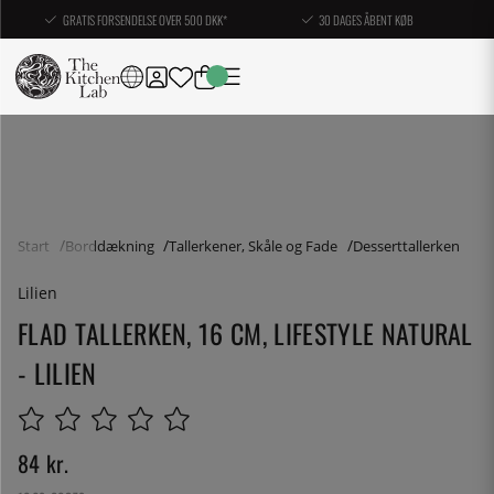
GRATIS FORSENDELSE OVER 500 DKK*
30 DAGES ÅBENT KØB
Start
Borddækning
Tallerkener, Skåle og Fade
Desserttallerken
Lilien
FLAD TALLERKEN, 16 CM, LIFESTYLE NATURAL
- LILIEN
84
kr.