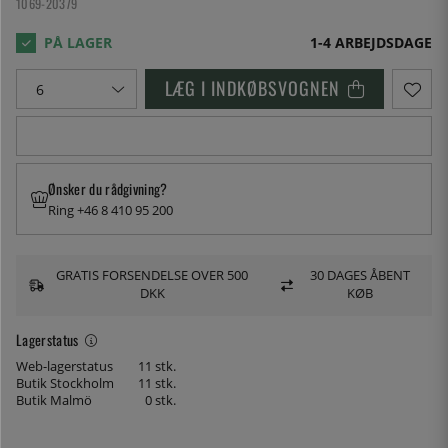
1069-20379
1-4 ARBEJDSDAGE
LÆG I INDKØBSVOGNEN
Ønsker du rådgivning?
Ring +46 8 410 95 200
GRATIS FORSENDELSE OVER 500
30 DAGES ÅBENT
DKK
KØB
Lagerstatus
Web-lagerstatus
11 stk.
Butik Stockholm
11 stk.
Butik Malmö
0 stk.