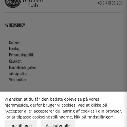
+46 8 410 95 200
NYHEDSBREV
Cookies
Företag
Persondatapolitik
Gavekort
Handelsbetingelser
Julklappstips
Våra butiker
Vi ønsker, at du får den bedste oplevelse på vores
2026 KitchenLab AB
hjemmeside, derfor bruger vi cookies. Ved at klikke på
"Accepter alle" accepterer du lagring af cookies i din browser.
For at tilpasse cookieindstillingerne, klik på "Indstillinger".
Indstillinger
Accepter alle