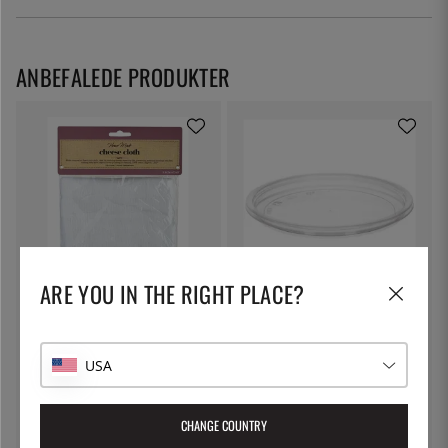
ANBEFALEDE PRODUKTER
ARE YOU IN THE RIGHT PLACE?
KITCHEN CRAFT
THE KITCHEN LAB
Osteklud, filterdug - Kitchen
Låg til Deli Container
Craft
61 kr.
4 kr.
USA
CHANGE COUNTRY