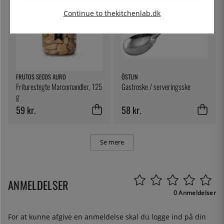
Continue to thekitchenlab.dk
FRUTOS SECOS AURO
ÖSTLIN
Friturestegte Marcomandler, 125
Gastroske / serveringsske
g
59 kr.
58 kr.
Se mere
ANMELDELSER
0 Anmeldelser
For at kunne afgive en anmeldelse skal du
logge ind
på din