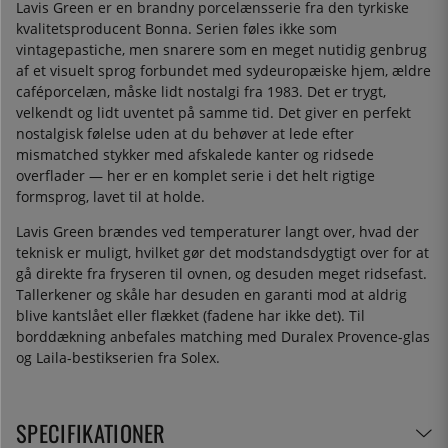
Lavis Green er en brandny porcelænsserie fra den tyrkiske
kvalitetsproducent Bonna. Serien føles ikke som
vintagepastiche, men snarere som en meget nutidig genbrug
af et visuelt sprog forbundet med sydeuropæiske hjem, ældre
caféporcelæn, måske lidt nostalgi fra 1983. Det er trygt,
velkendt og lidt uventet på samme tid. Det giver en perfekt
nostalgisk følelse uden at du behøver at lede efter
mismatched stykker med afskalede kanter og ridsede
overflader — her er en komplet serie i det helt rigtige
formsprog, lavet til at holde.
Lavis Green brændes ved temperaturer langt over, hvad der
teknisk er muligt, hvilket gør det modstandsdygtigt over for at
gå direkte fra fryseren til ovnen, og desuden meget ridsefast.
Tallerkener og skåle har desuden en garanti mod at aldrig
blive kantslået eller flækket (fadene har ikke det). Til
borddækning anbefales matching med Duralex Provence-glas
og Laila-bestikserien fra Solex.
SPECIFIKATIONER