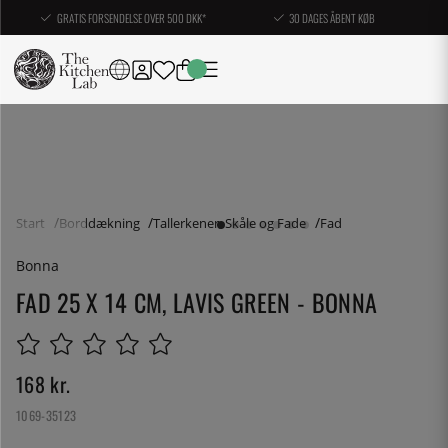
GRATIS FORSENDELSE OVER 500 DKK*
30 DAGES ÅBENT KØB
Start
Borddækning
Tallerkener, Skåle og Fade
Fad
Bonna
FAD 25 X 14 CM, LAVIS GREEN - BONNA
168
kr.
1069-35123