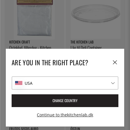
KITCHEN CRAFT
THE KITCHEN LAB
Osteklud, filterdug - Kitchen
Låg til Deli Container
Craft
61 kr.
4 kr.
ARE YOU IN THE RIGHT PLACE?
USA
CHANGE COUNTRY
Continue to thekitchenlab.dk
FRUTOS SECOS AURO
ÖSTLIN