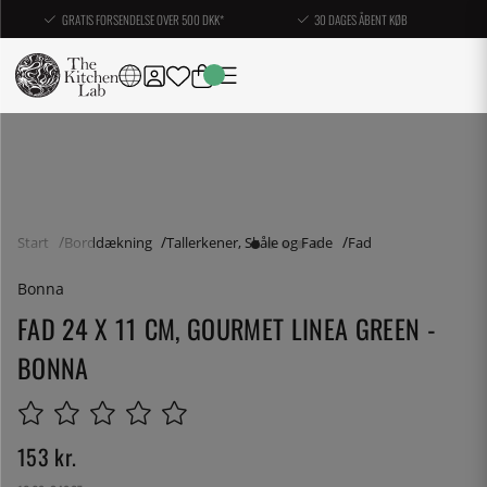
GRATIS FORSENDELSE OVER 500 DKK*
30 DAGES ÅBENT KØB
Start
Borddækning
Tallerkener, Skåle og Fade
Fad
Bonna
FAD 24 X 11 CM, GOURMET LINEA GREEN -
BONNA
153
kr.