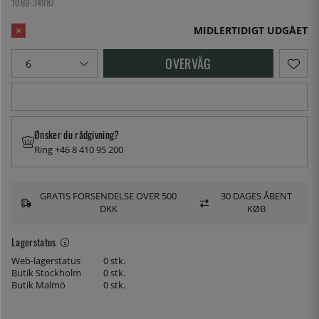
1069-34987
MIDLERTIDIGT UDGÅET
OVERVÅG
Ønsker du rådgivning?
Ring +46 8 410 95 200
GRATIS FORSENDELSE OVER 500
30 DAGES ÅBENT
DKK
KØB
Lagerstatus
Web-lagerstatus
0 stk.
Butik Stockholm
0 stk.
Butik Malmö
0 stk.