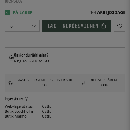
1069-34992
1-4 ARBEJDSDAGE
LÆG I INDKØBSVOGNEN
Ønsker du rådgivning?
Ring +46 8 410 95 200
GRATIS FORSENDELSE OVER 500
30 DAGES ÅBENT
DKK
KØB
Lagerstatus
Web-lagerstatus
6 stk.
Butik Stockholm
6 stk.
Butik Malmö
0 stk.