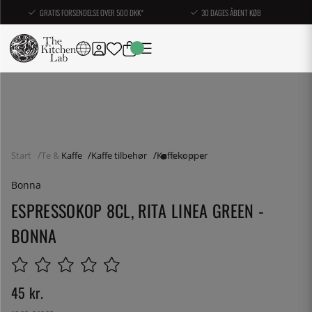
GRATIS FORSENDELSE OVER 500 DKK*
30 DAGES ÅBENT KØB
Start
Te & Kaffe
Kaffe tilbehør
Kaffekopper
Bonna
ESPRESSOKOP 8CL, RITA LINEA GREEN -
BONNA
45
kr.