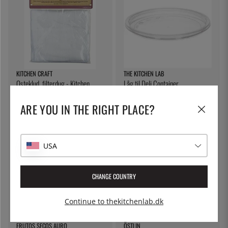
KITCHEN CRAFT
THE KITCHEN LAB
Osteklud, filterdug - Kitchen
Låg til Deli Container
Craft
61 kr.
4 kr.
ARE YOU IN THE RIGHT PLACE?
USA
CHANGE COUNTRY
Continue to thekitchenlab.dk
FRUTOS SECOS AURO
ÖSTLIN