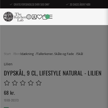
GRATIS FORSENDELSE OVER 500 DKK*
30 DAGES ÅBENT KØB
Start
Borddækning
Tallerkener, Skåle og Fade
Skål
Lilien
DYPSKÅL, 9 CL, LIFESTYLE NATURAL - LILIEN
68
kr.
1069-20373