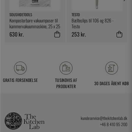
SOUSVIDETOOLS
TESTO
Komposterbare vakuumposer til
Bælteclips til 106 og 826 -
kammervakuummaskine, 25 x 25
Testo
cm, 200-pak - SousVideTools
630 kr.
253 kr.
GRATIS FORSENDELSE
TUSINDVIS AF
30 DAGES ÅBENT KØB
PRODUKTER
kundeservice@thekitchenlab.dk
+46 8 410 95 200