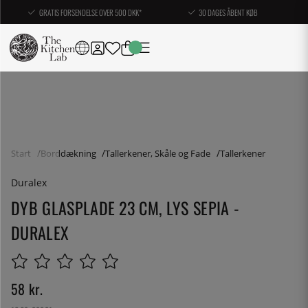
GRATIS FORSENDELSE OVER 500 DKK*
30 DAGES ÅBENT KØB
Start
Borddækning
Tallerkener, Skåle og Fade
Tallerkener
Duralex
DYB GLASPLADE 23 CM, LYS SEPIA -
DURALEX
58
kr.