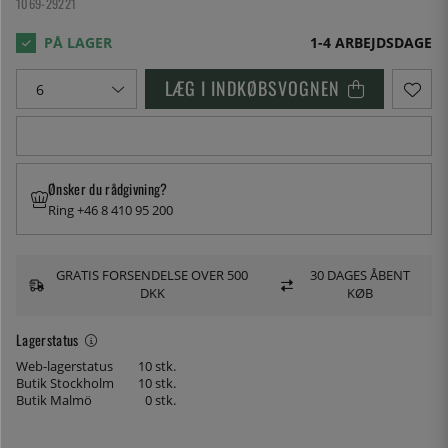
1069-29221
1-4 ARBEJDSDAGE
LÆG I INDKØBSVOGNEN
Ønsker du rådgivning?
Ring +46 8 410 95 200
GRATIS FORSENDELSE OVER 500
30 DAGES ÅBENT
DKK
KØB
Lagerstatus
Web-lagerstatus
10 stk.
Butik Stockholm
10 stk.
Butik Malmö
0 stk.