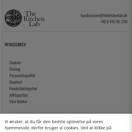
kundeservice@thekitchenlab.dk
+46 8 410 95 200
NYHEDSBREV
Cookies
Företag
Persondatapolitik
Gavekort
Handelsbetingelser
Julklappstips
Våra butiker
Vi ønsker, at du får den bedste oplevelse på vores
2026 KitchenLab AB
hjemmeside, derfor bruger vi cookies. Ved at klikke på