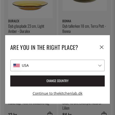
DURALEX
BONNA
Dyb glasplade 23 cm, Light
Dyb tallerken 18 cm, Terra Pott -
Amber - Duralex
Bonna
58 kr.
92 kr.
ARE YOU IN THE RIGHT PLACE?
USA
CHANGE COUNTRY
Continue to thekitchenlab.dk
THE KITCHEN LAB
LILIEN
Rund kop, 480 ml inklusive låg
Skål, 13 cm, Lifestyle Natural -
Lilien
12 kr.
84 kr.