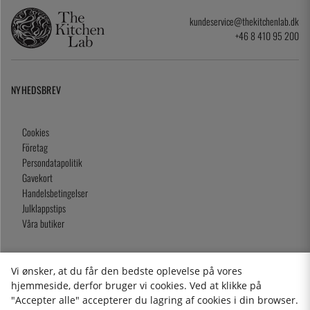
kundeservice@thekitchenlab.dk
+46 8 410 95 200
NYHEDSBREV
Cookies
Företag
Persondatapolitik
Gavekort
Handelsbetingelser
Julklappstips
Våra butiker
Vi ønsker, at du får den bedste oplevelse på vores
2026 KitchenLab AB
hjemmeside, derfor bruger vi cookies. Ved at klikke på
"Accepter alle" accepterer du lagring af cookies i din browser.