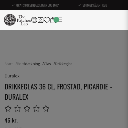
GRATIS FORSENDELSE OVER 500 DKK*
30 DAGES ÅBENT KØB
Start
Borddækning
Glas
Drikkeglas
Duralex
DRIKKEGLAS 36 CL, FROSTAD, PICARDIE -
DURALEX
46
kr.