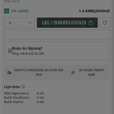
1069-29215
1-4 ARBEJDSDAGE
LÆG I INDKØBSVOGNEN
Ønsker du rådgivning?
Ring +46 8 410 95 200
GRATIS FORSENDELSE OVER 500
30 DAGES ÅBENT
DKK
KØB
Lagerstatus
Web-lagerstatus
6 stk.
Butik Stockholm
6 stk.
Butik Malmö
0 stk.