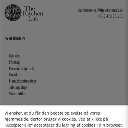
kundeservice@thekitchenlab.dk
+46 8 410 95 200
NYHEDSBREV
Cookies
Företag
Persondatapolitik
Gavekort
Handelsbetingelser
Julklappstips
Våra butiker
Vi ønsker, at du får den bedste oplevelse på vores
2026 KitchenLab AB
hjemmeside, derfor bruger vi cookies. Ved at klikke på
"Accepter alle" accepterer du lagring af cookies i din browser.