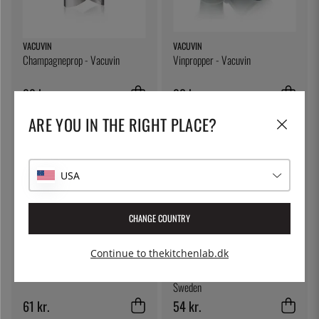
VACUVIN
VACUVIN
Champagneprop - Vacuvin
Vinpropper - Vacuvin
99 kr.
92 kr.
ARE YOU IN THE RIGHT PLACE?
USA
CHANGE COUNTRY
Continue to thekitchenlab.dk
ÖSTLIN
JONAS OF SWEDEN
Ægring, 9 cm - Östlin
Kartoffelskræller - Jonas of
Sweden
61 kr.
54 kr.