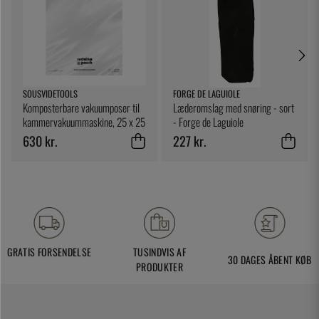
SOUSVIDETOOLS
FORGE DE LAGUIOLE
Komposterbare vakuumposer til
Læderomslag med snøring - sort
kammervakuummaskine, 25 x 25
- Forge de Laguiole
cm, 200-pak - SousVideTools
630 kr.
227 kr.
GRATIS FORSENDELSE
TUSINDVIS AF
30 DAGES ÅBENT KØB
PRODUKTER