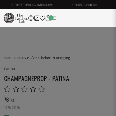
GRATIS FORSENDELSE OVER 500 DKK*
30 DAGES ÅBENT KØB
Start
Bar & Vin
Vin tilbehør
Forsegling
Patina
CHAMPAGNEPROP - PATINA
76
kr.
1069-29199