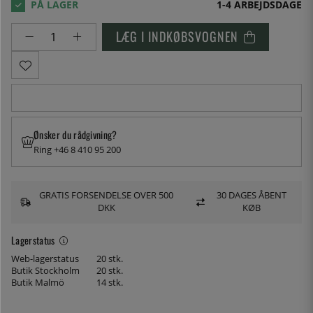
1-4 ARBEJDSDAGE
LÆG I INDKØBSVOGNEN
Ønsker du rådgivning?
Ring +46 8 410 95 200
GRATIS FORSENDELSE OVER 500
30 DAGES ÅBENT
DKK
KØB
Lagerstatus
Web-lagerstatus
20 stk.
Butik Stockholm
20 stk.
Butik Malmö
14 stk.