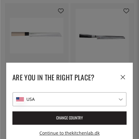
SATAKE
SUNCRAFT
Brødkniv, 20 cm, Houcho -
Brødkniv 22 cm, Senzo -
ARE YOU IN THE RIGHT PLACE?
Satake
Suncraft
499 kr.
1 688 kr.
USA
13
%
CHANGE COUNTRY
Continue to thekitchenlab.dk