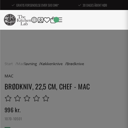
GRATIS FORSENDELSE OVER 500 DKK*
30 DAGES ÅBENT KØB
Start
Madlavning
Køkkenknive
Brødknive
MAC
BRØDKNIV, 22,5 CM, CHEF - MAC
996
kr.
1070-10501