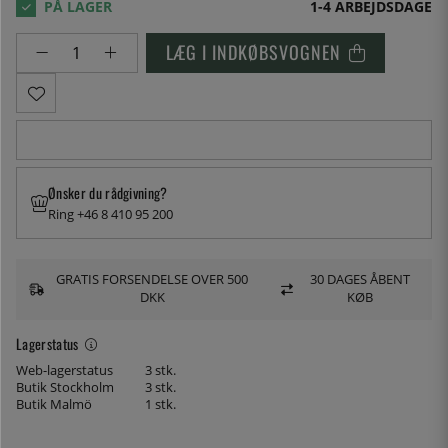
1-4 ARBEJDSDAGE
LÆG I INDKØBSVOGNEN
Ønsker du rådgivning?
Ring +46 8 410 95 200
GRATIS FORSENDELSE OVER 500
30 DAGES ÅBENT
DKK
KØB
Lagerstatus
Web-lagerstatus
3 stk.
Butik Stockholm
3 stk.
Butik Malmö
1 stk.