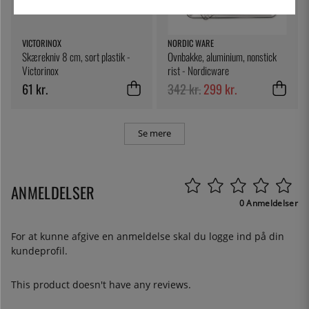
VICTORINOX
NORDIC WARE
Skærekniv 8 cm, sort plastik -
Ovnbakke, aluminium, nonstick
Victorinox
rist - Nordicware
61 kr.
342 kr.
299 kr.
Se mere
ANMELDELSER
0 Anmeldelser
For at kunne afgive en anmeldelse skal du
logge ind
på din
kundeprofil.
This product doesn't have any reviews.