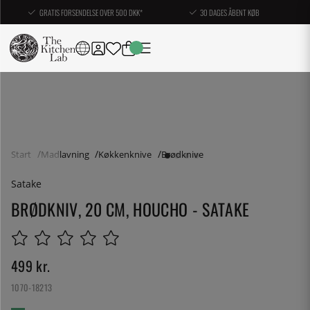
GRATIS FORSENDELSE OVER 500 DKK*
30 DAGES ÅBENT KØB
Start
Madlavning
Køkkenknive
Brødknive
Satake
BRØDKNIV, 20 CM, HOUCHO - SATAKE
499
kr.
1070-18213