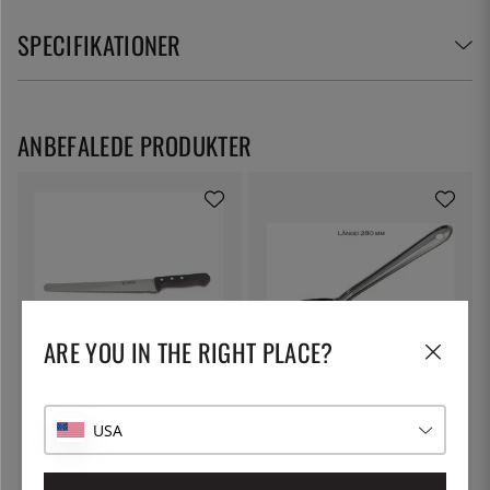
SPECIFIKATIONER
ANBEFALEDE PRODUKTER
ARE YOU IN THE RIGHT PLACE?
JERO
ÖSTLIN
Brødkniv, 25 cm - Jero
Gastroske / serveringsske
USA
276 kr.
58 kr.