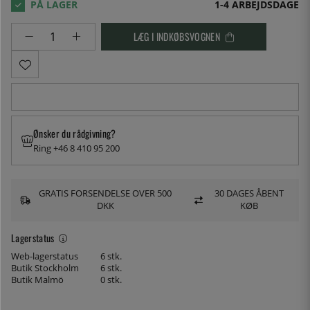
1-4 ARBEJDSDAGE
LÆG I INDKØBSVOGNEN
Ønsker du rådgivning?
Ring +46 8 410 95 200
GRATIS FORSENDELSE OVER 500
30 DAGES ÅBENT
DKK
KØB
Lagerstatus
Web-lagerstatus
6 stk.
Butik Stockholm
6 stk.
Butik Malmö
0 stk.