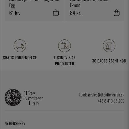
Egg
Exxent
61 kr.
84 kr.
GRATIS FORSENDELSE
TUSINDVIS AF
30 DAGES ÅBENT KØB
PRODUKTER
kundeservice@thekitchenlab.dk
+46 8 410 95 200
NYHEDSBREV